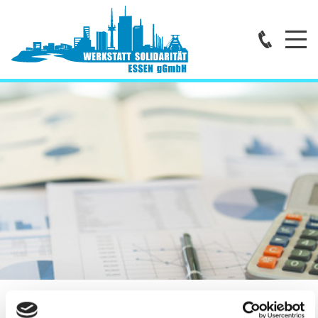
Home
Über uns
DIE EINRICHTUNG
LEITUNG
VERWALTUNG
STANDORTE
NETZWERKARBEIT