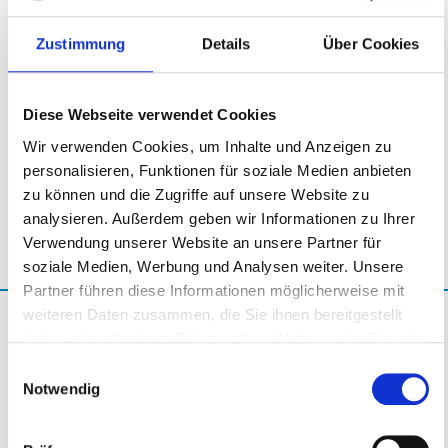
Jahresberichte
SPENDEN
Zustimmung
Details
Über Cookies
Transparenz, die Vertrauen schafft – unsere Jahresberichte zum
Leistungsangebote
Download
Willkommen im Downloadbereich unserer Jahresberichte. Hier finden
Diese Webseite verwendet Cookies
Sie alle relevanten Informationen über unsere wirtschaftliche
Wir verwenden Cookies, um Inhalte und Anzeigen zu
HILFEN ZUR ERZIEHUNG
Entwicklung, strategischen Meilensteine und Zukunftspläne – klar,
personalisieren, Funktionen für soziale Medien anbieten
nachvollziehbar und kompakt aufbereitet. Ein Klick genügt, um tiefer
zu können und die Zugriffe auf unsere Website zu
einzutauchen.
analysieren. Außerdem geben wir Informationen zu Ihrer
AMBULANTE HILFE NACH §35
Verwendung unserer Website an unsere Partner für
soziale Medien, Werbung und Analysen weiter. Unsere
STATIONÄRE HILFE NACH §34
Partner führen diese Informationen möglicherweise mit
weiteren Daten zusammen, die Sie ihnen bereitgestellt
haben oder die sie im Rahmen Ihrer Nutzung der Dienste
UNBEGLEITETE MINDERJÄHRIGE GEFLÜCHTETE
gesammelt haben.
Einwilligungsauswahl
Notwendig
AUFSUCHENDE JUGENDARBEIT
2025 (folgt)