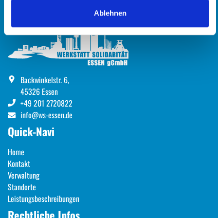
FORTBILDUNG / SUPERVISION / SEMINARE
Ablehnen
STELLENANGEBOTE
Download
Backwinkelstr. 6
,
45326
Essen
LEISTUNGSBESCHREIBUNG
+49 201 2720822
info@ws-essen.de
JAHRESBERICHTE
Quick-Navi
Home
FLYER
Kontakt
Verwaltung
VERÖFFENTLICHUNGEN
Standorte
Leistungsbeschreibungen
Kontakt
Rechtliche Infos