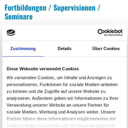
Fortbildungen / Supervisionen /
SPENDEN
Seminare
Leistungsangebote
Neben der Teilnahme an den verpflichtenden wöchentlich
stattfindenden Teamsitzungen und an monatlich stattfindenden
Supervisionen, bietet die Werkstatt Solidarität ihren Mitarbeitenden
HILFEN ZUR ERZIEHUNG
regelmäßig verschiedene Fortbildungen und Veranstaltungen an. Dazu
Zustimmung
Details
Über Cookies
zählen interne Fortbildungen, Workshops und Infoveranstaltungen mit
dem Ziel der Sensibilisierung in Bezug auf Grenzverletzungen,
AMBULANTE HILFE NACH §35
Übergriffe und sexuell übergriffiges Verhalten, Fortbildungen im
Diese Webseite verwendet Cookies
Kontext traumasensibler Arbeit, verpflichtende Inhouse Anti-
Wir verwenden Cookies, um Inhalte und Anzeigen zu
STATIONÄRE HILFE NACH §34
Gewalttrainings, Zusammenarbeit mit Beratungsstellen und Insoweit
personalisieren, Funktionen für soziale Medien anbieten
erfahrenen Fachkräften, Zugriff auf einrichtungsinterne
zu können und die Zugriffe auf unsere Website zu
Mediator*innen, wiederkehrende Fallbesprechungen und kollegiale
UNBEGLEITETE MINDERJÄHRIGE GEFLÜCHTETE
analysieren. Außerdem geben wir Informationen zu Ihrer
Beratungen während der Teamsitzungen, regelmäßige Angebote der
Verwendung unserer Website an unsere Partner für
Supervision mit der Möglichkeit spontane und zeitnahe Supervisionen
soziale Medien, Werbung und Analysen weiter. Unsere
AUFSUCHENDE JUGENDARBEIT
(auch Einzelsupervision) anzubieten, Thematisierung von Maßnahmen
Partner führen diese Informationen möglicherweise mit
für den Schutz vor sexueller Gewalt gegen Mädchen und Jungen sowie
weiteren Daten zusammen, die Sie ihnen bereitgestellt