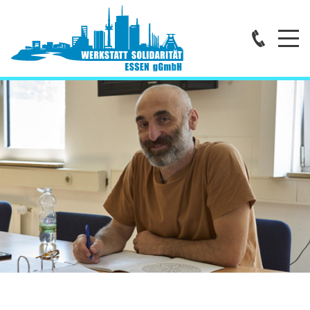
Home
Über uns
DIE EINRICHTUNG
LEITUNG
VERWALTUNG
STANDORTE
NETZWERKARBEIT